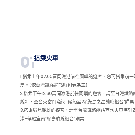
01
搭乘火車
1.搭乘上午07:00富岡漁港前往蘭嶼的遊客，您可搭乘
票。(依台灣鐵路網站時刻表為主)
2.搭乘下午12:30富岡漁港前往蘭嶼的遊客，請至台
線》，至台東富岡漁港-候船室內"綠島之星蘭嶼櫃台"購票
3.搭乘綠島船班的遊客，請至台灣鐵路網站查詢火車時
港-候船室內"綠島航線櫃台"購票。