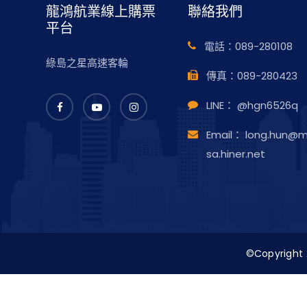
龍鴻航業線上購票
聯絡我們
平台
電話：
089-280108
綠島之星高速客輪
傳真：
089-280423
LINE：
@hgn6526q
Email：
long.hun@
sa.hiner.net
©Copyrigh