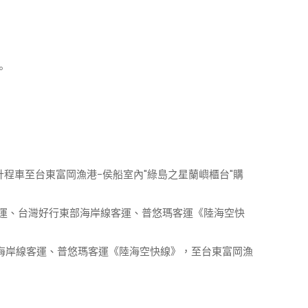
。
計程車至台東富岡漁港-侯船室內"綠島之星蘭嶼櫃台"購
客運、台灣好行東部海岸線客運、普悠瑪客運《陸海空快
海岸線客運、普悠瑪客運《陸海空快線》，至台東富岡漁